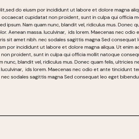
lit,sed do eiusm por incididunt ut labore et dolore magna ali
sint occaecat cupidatat non proident, sunt in culpa qui offici
 sed ipsum. Nam quam nunc, blandit vel, ridiculus mus. Donec qu
or. Aenean massa. luculvinar, ids lorem. Maecenas nec odio e
a mauris sit amet nibh. nec sodales sagittis magna Sed consequ
usm por incididunt ut labore et dolore magna aliqua. Ut enim 
t non proident, sunt in culpa qui officia mollit natoque conseq
nunc, blandit vel, ridiculus mus. Donec quam felis, ultricies n
uculvinar, ids lorem. Maecenas nec odio et ante tincidunt te
nibh. nec sodales sagittis magna Sed consequat leo eget biben