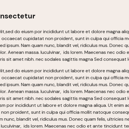
onsectetur
lit,sed do eiusm por incididunt ut labore et dolore magna ali
sint occaecat cupidatat non proident, sunt in culpa qui offici
 sed ipsum. Nam quam nunc, blandit vel, ridiculus mus. Donec qu
or. Aenean massa. luculvinar, ids lorem. Maecenas nec odio e
 mauris sit amet nibh. nec sodales sagittis magna Sed consequ
lit,sed do eiusm por incididunt ut labore et dolore magna ali
sint occaecat cupidatat non proident, sunt in culpa qui offici
 sed ipsum. Nam quam nunc, blandit vel, ridiculus mus. Donec qu
or. Aenean massa. luculvinar, ids lorem. Maecenas nec odio e
a mauris sit amet nibh. nec sodales sagittis magna Sed consequ
usm por incididunt ut labore et dolore magna aliqua. Ut enim 
t non proident, sunt in culpa qui officia mollit natoque conseq
nunc, blandit vel, ridiculus mus. Donec quam felis, ultricies n
uculvinar, ids lorem. Maecenas nec odio et ante tincidunt te