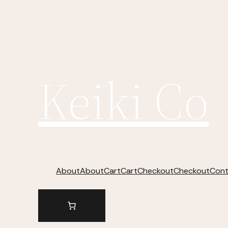
Keiki Co
About
About
Cart
Cart
Checkout
Checkout
Cont