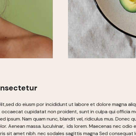
onsectetur
lit,sed do eiusm por incididunt ut labore et dolore magna ali
sint occaecat cupidatat non proident, sunt in culpa qui offici
 sed ipsum. Nam quam nunc, blandit vel, ridiculus mus. Donec qu
or. Aenean massa. luculvinar, ids lorem. Maecenas nec odio e
 mauris sit amet nibh. nec sodales sagittis magna Sed consequ