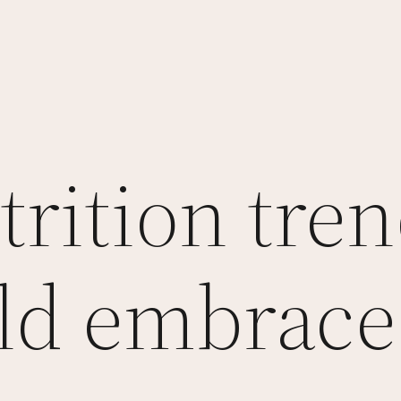
trition tre
ld embrace