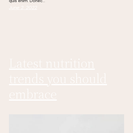
quis enim. Donec…
June 2, 2022
Latest nutrition
trends you should
embrace