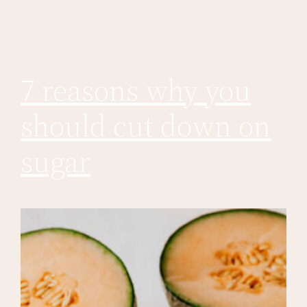
7 reasons why you
should cut down on
sugar