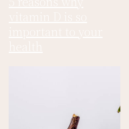
5 reasons why
vitamin D is so
important to your
health